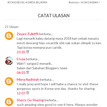
JEONGSEON, KOREA SELATAN
Borneo ~ KOKOA BAH !
CATAT ULASAN
21 Ulasan
Zayani Zulkiffli
berkata…
Lagi menarik kalau datang masa 2018 kan sebab masatu
mesti deorang hias cecantik sbb nak sukan olimpik tu kan.
Tapi korea memana pun cantik.
23:35
Etuza
berkata…
Wah!! sangat2 menarik..
Salam dari Sabahan Bloggers team
06:25
Miera Nadhirah
berkata…
I really pray and hope I will habe a chance to visit these
gorgeous spots in Korea one day.. thanks for sharing
12:07
Sherry Go Sharing
berkata…
such amazing view good to see it here. Always wonder