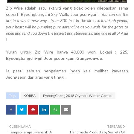
Zip Wire adalah satu aktiviti yang tidak boleh dilepaskan sama
seperti Byeongbangchi Sky Walk, Jeongsun-gun.
You can see the
are in a whole new way... from 300 feet in the air ! excited ? oh yeaaa,
your heart will be pumping pure adrenaline as you wait for the gates to
open and send you down the longest and steepest zip line ride in all of Asia
!
Yuran untuk Zip Wire hanya 40,000 won. Lokasi :
225,
Byeongbangchi-gil, Jeongseon-gun, Gangwon-do
.
Ia pasti sebuah pengalaman indah kala melihat kawasan
Jeongseon dari aras yang tinggi.
Tags
KOREA
PyeongChang 2018 Olympic Winter Games
LEBIH LAMA
TERBARU
Tempat-Tempat Menarik Di
Handmade Products by Secrets Of