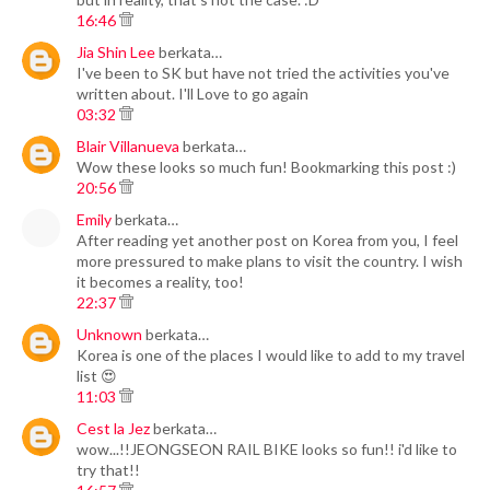
16:46
Jia Shin Lee
berkata…
I've been to SK but have not tried the activities you've
written about. I'll Love to go again
03:32
Blair Villanueva
berkata…
Wow these looks so much fun! Bookmarking this post :)
20:56
Emily
berkata…
After reading yet another post on Korea from you, I feel
more pressured to make plans to visit the country. I wish
it becomes a reality, too!
22:37
Unknown
berkata…
Korea is one of the places I would like to add to my travel
list 😍
11:03
Cest la Jez
berkata…
wow...!!JEONGSEON RAIL BIKE looks so fun!! i'd like to
try that!!