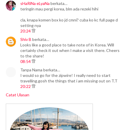
sHaRiNa eLyaNa
berkata…
teringin mau pergi korea, blm ada rezeki hihi
cla, knapa komen box ko jd cmni? cuba ko kc full page d
setting nya
20:24
Shiv B
berkata…
Looks like a good place to take note of in Korea. Will
certainly check it out when I make a visit there. Cheers
to the share!
08:54
Tanpa Nama berkata…
I would so go for the zipwire! I really need to start
travelling.gosh the things that i am missing out on T.T
20:22
Catat Ulasan