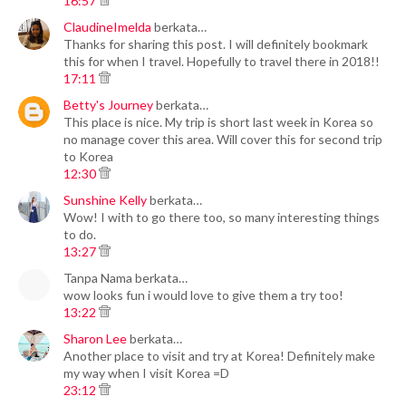
16:57
ClaudineImelda
berkata…
Thanks for sharing this post. I will definitely bookmark
this for when I travel. Hopefully to travel there in 2018!!
17:11
Betty's Journey
berkata…
This place is nice. My trip is short last week in Korea so
no manage cover this area. Will cover this for second trip
to Korea
12:30
Sunshine Kelly
berkata…
Wow! I with to go there too, so many interesting things
to do.
13:27
Tanpa Nama berkata…
wow looks fun i would love to give them a try too!
13:22
Sharon Lee
berkata…
Another place to visit and try at Korea! Definitely make
my way when I visit Korea =D
23:12