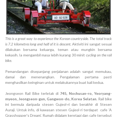
This is a great way to experience the Korean countryside. The total track
is 7.2 kilometres long and half of it is descent.
Aktiviti ini sangat sesuai
dilakukan bersama keluarga, teman atau mungkin bersama
kekasih. Ia mengambil masa lebih kurang 30 minit
cycling on the rail
bike
.
Pemandangan disepanjang perjalanan adalah sangat memukau,
damai dan menenangkan. Pengalaman pertama pasti
menghasilkan keinginan untuk melakukannya buat kali kedua.
Jeongseon Rail Bike terletak di
745, Nochusan-ro, Yeoryang-
myeon, Jeongseon-gun, Gangwon-do, Korea Selatan
. Rail bike
ini bermula daripada stesen Gujeol-ri dan berakhir di Stesen
Auraji. Untuk info, di kawasan stesen Gujeol-ri terdapat cafe 'A
Grasshopper's Dream'. Rumah didalam keretapi dan cafe tersebut