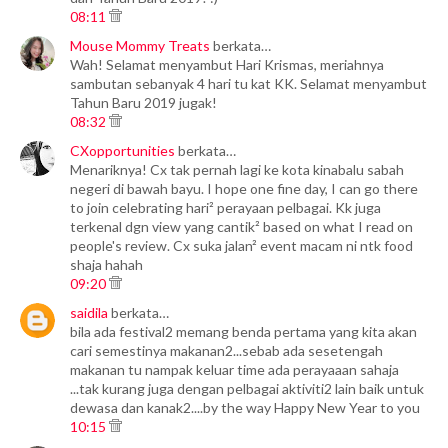
08:11
Mouse Mommy Treats
berkata…
Wah! Selamat menyambut Hari Krismas, meriahnya
sambutan sebanyak 4 hari tu kat KK. Selamat menyambut
Tahun Baru 2019 jugak!
08:32
CXopportunities
berkata…
Menariknya! Cx tak pernah lagi ke kota kinabalu sabah
negeri di bawah bayu. I hope one fine day, I can go there
to join celebrating hari² perayaan pelbagai. Kk juga
terkenal dgn view yang cantik² based on what I read on
people's review. Cx suka jalan² event macam ni ntk food
shaja hahah
09:20
saidila
berkata…
bila ada festival2 memang benda pertama yang kita akan
cari semestinya makanan2...sebab ada sesetengah
makanan tu nampak keluar time ada perayaaan sahaja
...tak kurang juga dengan pelbagai aktiviti2 lain baik untuk
dewasa dan kanak2....by the way Happy New Year to you
10:15