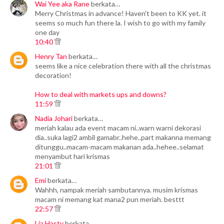
Wai Yee aka Rane
berkata…
Merry Christmas in advance! Haven't been to KK yet. it
seems so much fun there la. I wish to go with my family
one day
10:40
Henry Tan
berkata…
seems like a nice celebration there with all the christmas
decoration!
How to deal with markets ups and downs?
11:59
Nadia Johari
berkata…
meriah kalau ada event macam ni..warn warni dekorasi
dia..suka lagi2 ambil gamabr..hehe..part makanna memang
ditunggu..macam-macam makanan ada..hehee..selamat
menyambut hari krismas
21:01
Emi
berkata…
Wahhh, nampak meriah sambutannya. musim krismas
macam ni memang kat mana2 pun meriah. besttt
22:57
Lia Hasty
berkata…