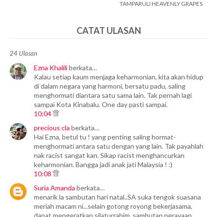
TAMPARULI HEAVENLY GRAPES
CATAT ULASAN
24 Ulasan
Ezna Khalili
berkata…
Kalau setiap kaum menjaga keharmonian, kita akan hidup
di dalam negara yang harmoni, bersatu padu, saling
menghormati diantara satu sama lain. Tak pernah lagi
sampai Kota Kinabalu. One day pasti sampai.
10:04
precious cla
berkata…
Hai Ezna, betul tu ! yang penting saling hormat-
menghormati antara satu dengan yang lain. Tak payahlah
nak racist sangat kan. Sikap racist menghancurkan
keharmonian. Bangga jadi anak jati Malaysia ! :)
10:08
Suria Amanda
berkata…
menarik la sambutan hari natal..SA suka tengok suasana
meriah macam ni...selain gotong royong bekerjasama,
dapat mengeratkan silaturrahim..sambutan perayaan