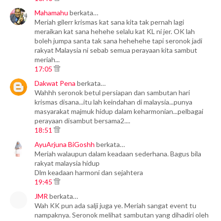
Mahamahu
berkata…
Meriah gilerr krismas kat sana kita tak pernah lagi
meraikan kat sana hehehe selalu kat KL ni jer. OK lah
boleh jumpa santa tak sana hehehehe tapi seronok jadi
rakyat Malaysia ni sebab semua perayaan kita sambut
meriah...
17:05
Dakwat Pena
berkata…
Wahhh seronok betul persiapan dan sambutan hari
krismas disana...itu lah keindahan di malaysia...punya
masyarakat majmuk hidup dalam keharmonian...pelbagai
perayaan disambut bersama2....
18:51
AyuArjuna BiGoshh
berkata…
Meriah walaupun dalam keadaan sederhana. Bagus bila
rakyat malaysia hidup
Dlm keadaan harmoni dan sejahtera
19:45
JMR
berkata…
Wah KK pun ada salji juga ye. Meriah sangat event tu
nampaknya. Seronok melihat sambutan yang dihadiri oleh