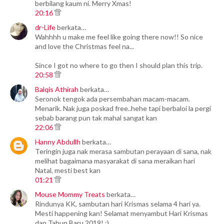
berbilang kaum ni. Merry Xmas!
20:16
dr-Life
berkata…
Wahhhh u make me feel like going there now!! So nice
and love the Christmas feel na...
Since I got no where to go then I should plan this trip.
20:58
Balqis Athirah
berkata…
Seronok tengok ada persembahan macam-macam.
Menarik. Nak juga poskad free..hehe tapi berbaloi la pergi
sebab barang pun tak mahal sangat kan
22:06
Hanny Abdullh
berkata…
Teringin juga nak merasa sambutan perayaan di sana, nak
melihat bagaimana masyarakat di sana meraikan hari
Natal, mesti best kan
01:21
Mouse Mommy Treats
berkata…
Rindunya KK, sambutan hari Krismas selama 4 hari ya.
Mesti happening kan! Selamat menyambut Hari Krismas
dan Tahun Baru 2019! :)