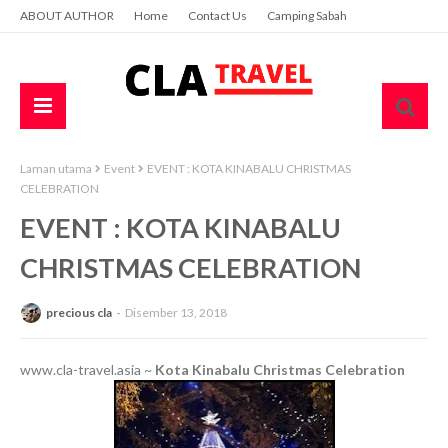
ABOUT AUTHOR
Home
Contact Us
Camping Sabah
Laman utama
Event
EVENT : KOTA KINABALU CHRISTMAS
CELEBRATION
EVENT : KOTA KINABALU
CHRISTMAS CELEBRATION
precious cla
Disember 13, 2018
www.cla-travel.asia ~
Kota Kinabalu Christmas Celebration