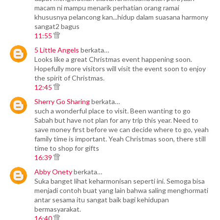
macam ni mampu menarik perhatian orang ramai
khususnya pelancong kan...hidup dalam suasana harmony
sangat2 bagus
11:55
5 Little Angels
berkata…
Looks like a great Christmas event happening soon.
Hopefully more visitors will visit the event soon to enjoy
the spirit of Christmas.
12:45
Sherry Go Sharing
berkata…
such a wonderful place to visit. Been wanting to go
Sabah but have not plan for any trip this year. Need to
save money first before we can decide where to go, yeah
family time is important. Yeah Christmas soon, there still
time to shop for gifts
16:39
Abby Onety
berkata…
Suka banget lihat keharmonisan seperti ini. Semoga bisa
menjadi contoh buat yang lain bahwa saling menghormati
antar sesama itu sangat baik bagi kehidupan
bermasyarakat.
16:40