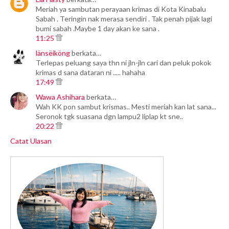
Meriah ya sambutan perayaan krimas di Kota Kinabalu
Sabah . Teringin nak merasa sendiri . Tak penah pijak lagi
bumi sabah .Maybe 1 day akan ke sana .
11:25
länsëiköng
berkata…
Terlepas peluang saya thn ni jln-jln cari dan peluk pokok
krimas d sana dataran ni ..... hahaha
17:49
Wawa Ashihara
berkata…
Wah KK pon sambut krismas.. Mesti meriah kan lat sana...
Seronok tgk suasana dgn lampu2 liplap kt sne..
20:22
Catat Ulasan