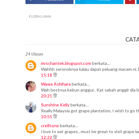
LEBIH LAMA
CAT
24 Ulasan
mrschantek.blogspot.com
berkata…
Wahhh seronoknya kalau dapat peluang macam ni. D
15:18
Wawa Ashihara
berkata…
Wah bestnya kebun anggur.. Kat sabah anggir dia b
20:21
Sunshine Kelly
berkata…
Really Malaysia got grape plantation, I wish to go t
10:55
cre8tone
berkata…
i love to eat grapes.. must be great to visit grape 
12:22