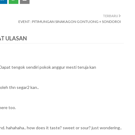
TERBARU
EVENT : PITIMUNGAN SINAKAGON GONTUONG + SONDOROI
AT ULASAN
apat tengok sendiri pokok anggur mesti teruja kan
oleh thn segar2 kan..
here too.
land. hahahaha.. how does it taste? sweet or sour? just wondering..