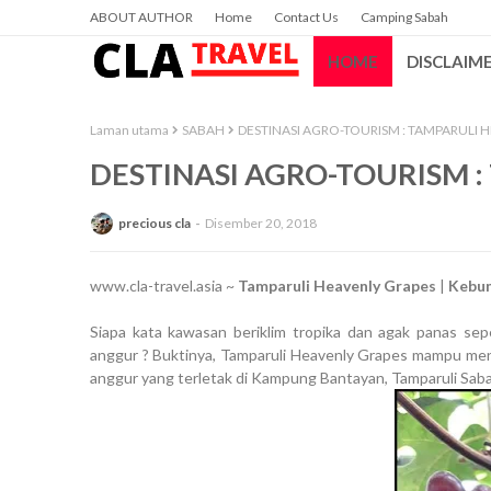
ABOUT AUTHOR
Home
Contact Us
Camping Sabah
HOME
DISCLAIM
Laman utama
SABAH
DESTINASI AGRO-TOURISM : TAMPARULI 
DESTINASI AGRO-TOURISM 
precious cla
Disember 20, 2018
www.cla-travel.asia ~
Tamparuli Heavenly Grapes
|
Kebun
Siapa kata kawasan beriklim tropika dan agak panas se
anggur ? Buktinya, Tamparuli Heavenly Grapes mampu meng
anggur yang terletak di Kampung Bantayan, Tamparuli Saba