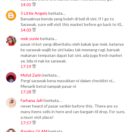
14:01
5 Little Angels
berkata…
Banyaknya benda yang boleh di beli di sini. If I go to
Sarawak, sure will visit this market before go back to KL.
14:03
mek yunie
berkata…
pasar ni kot yang diberitahu oleh kakak ipar mek. katanya
ke sarawak wajib ke sini kalau tak memang rugi. banyak
makanan tempatan dapat kat sini. ada juga fresh market
ye. bila ni nak ke sarawak.
17:19
Mohd Zarin
berkata…
Pergi sarawak kena masukkan ni dalam checklist ni...
Menarik betul nampak pasar ni
17:28
Farhana Jafri
berkata…
never heard of pasar serikin before this. There are so
many items sells in here and can bargain til drop. For sure,
a must visit place!
17:57
Rawlins GLAM
berkata…