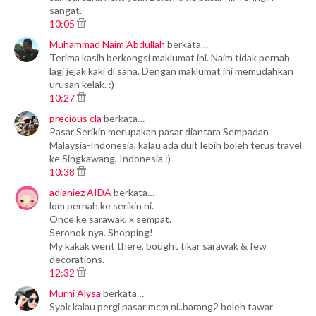
sangat.
10:05
Muhammad Naim Abdullah
berkata…
Terima kasih berkongsi maklumat ini. Naim tidak pernah
lagi jejak kaki di sana. Dengan maklumat ini memudahkan
urusan kelak. :)
10:27
precious cla
berkata…
Pasar Serikin merupakan pasar diantara Sempadan
Malaysia-Indonesia, kalau ada duit lebih boleh terus travel
ke Singkawang, Indonesia :)
10:38
adianiez AIDA
berkata…
lom pernah ke serikin ni.
Once ke sarawak, x sempat.
Seronok nya. Shopping!
My kakak went there, bought tikar sarawak & few
decorations.
12:32
Murni Alysa
berkata…
Syok kalau pergi pasar mcm ni..barang2 boleh tawar