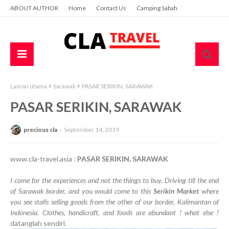
ABOUT AUTHOR
Home
Contact Us
Camping Sabah
Laman utama
Sarawak
PASAR SERIKIN, SARAWAK
PASAR SERIKIN, SARAWAK
precious cla
September 14, 2019
www.cla-travel.asia :
PASAR SERIKIN, SARAWAK
I come for the experiences and not the things to buy. Driving till the end
of Sarawak border, and you would come to this
Serikin Market
where
you see stalls selling goods from the other of our border, Kalimantan of
Indonesia. Clothes, handicraft, and foods are abundant ! what else ?
datanglah sendiri.