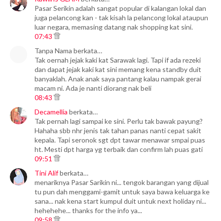
Pasar Serikin adalah sangat popular di kalangan lokal dan
juga pelancong kan - tak kisah la pelancong lokal ataupun
luar negara, memasing datang nak shopping kat sini.
07:43
Tanpa Nama berkata…
Tak oernah jejak kaki kat Sarawak lagi. Tapi if ada rezeki
dan dapat jejak kaki kat sini memang kena standby duit
banyaklah. Anak anak saya pantang kalau nampak gerai
macam ni. Ada je nanti diorang nak beli
08:43
Decamellia
berkata…
Tak pernah lagi sampai ke sini. Perlu tak bawak payung?
Hahaha sbb nhr jenis tak tahan panas nanti cepat sakit
kepala. Tapi seronok sgt dpt tawar menawar smpai puas
ht. Mesti dpt harga yg terbaik dan confirm lah puas gati
09:51
Tini Alif
berkata…
menariknya Pasar Sarikin ni... tengok barangan yang dijual
tu pun dah menggami-gamit untuk saya bawa keluarga ke
sana... nak kena start kumpul duit untuk next holiday ni...
hehehehe... thanks for the info ya...
09:58