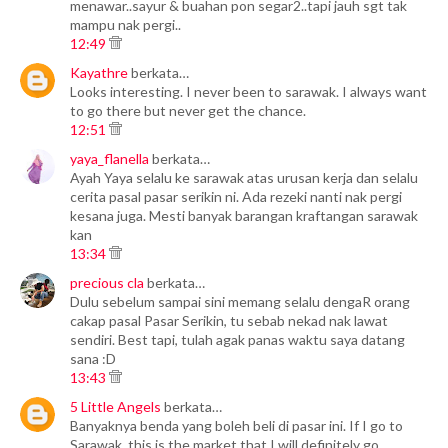
menawar..sayur & buahan pon segar2..tapi jauh sgt tak
mampu nak pergi..
12:49
Kayathre
berkata…
Looks interesting. I never been to sarawak. I always want
to go there but never get the chance.
12:51
yaya_flanella
berkata…
Ayah Yaya selalu ke sarawak atas urusan kerja dan selalu
cerita pasal pasar serikin ni. Ada rezeki nanti nak pergi
kesana juga. Mesti banyak barangan kraftangan sarawak
kan
13:34
precious cla
berkata…
Dulu sebelum sampai sini memang selalu dengaR orang
cakap pasal Pasar Serikin, tu sebab nekad nak lawat
sendiri. Best tapi, tulah agak panas waktu saya datang
sana :D
13:43
5 Little Angels
berkata…
Banyaknya benda yang boleh beli di pasar ini. If I go to
Sarawak, this is the market that I will definitely go.