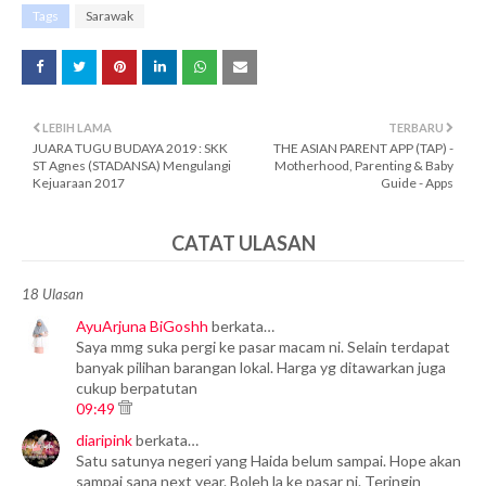
Tags
Sarawak
LEBIH LAMA
TERBARU
JUARA TUGU BUDAYA 2019 : SKK
THE ASIAN PARENT APP (TAP) -
ST Agnes (STADANSA) Mengulangi
Motherhood, Parenting & Baby
Kejuaraan 2017
Guide - Apps
CATAT ULASAN
18 Ulasan
AyuArjuna BiGoshh
berkata…
Saya mmg suka pergi ke pasar macam ni. Selain terdapat
banyak pilihan barangan lokal. Harga yg ditawarkan juga
cukup berpatutan
09:49
diaripink
berkata…
Satu satunya negeri yang Haida belum sampai. Hope akan
sampai sana next year. Boleh la ke pasar ni. Teringin