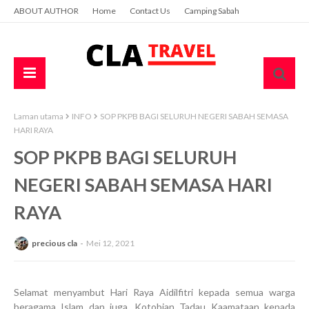
ABOUT AUTHOR
Home
Contact Us
Camping Sabah
Laman utama
INFO
SOP PKPB BAGI SELURUH NEGERI SABAH SEMASA
HARI RAYA
SOP PKPB BAGI SELURUH
NEGERI SABAH SEMASA HARI
RAYA
precious cla
Mei 12, 2021
Selamat menyambut Hari Raya Aidilfitri kepada semua warga
beragama Islam dan juga, Kotobian Tadau Kaamataan kepada