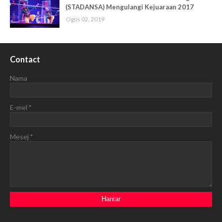
(STADANSA) Mengulangi Kejuaraan 2017
Ogos 02, 2019
Contact
Nama
E-mel
*
Mesej
*