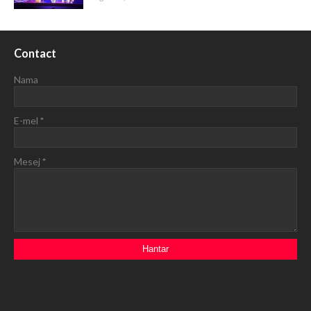
Contact
Nama
E-mel
*
Mesej
*