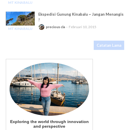
MT KINABALU
-
Ekspedisi Gunung Kinabalu ~ Jangan Menangis
!
precious cla
Februari 10, 2015
MT KINABALU
-
Catatan Lama