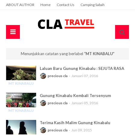
ABOUT AUTHOR
Home
Contact Us
Camping Sabah
Menunjukkan catatan yang berlabel
MT KINABALU
Laluan Baru Gunung Kinabalu : SEJUTA RASA
precious cla
Januari 07, 2016
MT KINABALU
-
Gunung Kinabalu Kembali Tersenyum
precious cla
Januari 05, 2016
MT KINABALU
-
Terima Kasih Malim Gunung Kinabalu
precious cla
Jun 09, 2015