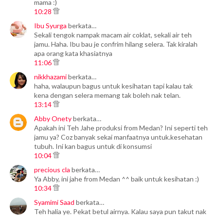
mama :)
10:28
Ibu Syurga
berkata…
Sekali tengok nampak macam air coklat, sekali air teh
jamu. Haha. Ibu bau je confrim hilang selera. Tak kiralah
apa orang kata khasiatnya
11:06
nikkhazami
berkata…
haha, walaupun bagus untuk kesihatan tapi kalau tak
kena dengan selera memang tak boleh nak telan.
13:14
Abby Onety
berkata…
Apakah ini Teh Jahe produksi from Medan? Ini seperti teh
jamu ya? Coz banyak sekai manfaatnya untuk.kesehatan
tubuh. Ini kan bagus untuk di konsumsi
10:04
precious cla
berkata…
Ya Abby, ini jahe from Medan ^^ baik untuk kesihatan :)
10:34
Syamimi Saad
berkata…
Teh halia ye. Pekat betul airnya. Kalau saya pun takut nak