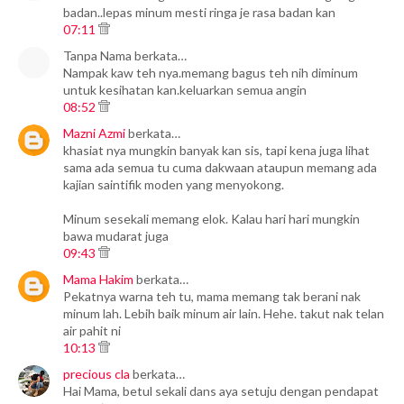
badan..lepas minum mesti ringa je rasa badan kan
07:11
Tanpa Nama berkata…
Nampak kaw teh nya.memang bagus teh nih diminum
untuk kesihatan kan.keluarkan semua angin
08:52
Mazni Azmi
berkata…
khasiat nya mungkin banyak kan sis, tapi kena juga lihat
sama ada semua tu cuma dakwaan ataupun memang ada
kajian saintifik moden yang menyokong.
Minum sesekali memang elok. Kalau hari hari mungkin
bawa mudarat juga
09:43
Mama Hakim
berkata…
Pekatnya warna teh tu, mama memang tak berani nak
minum lah. Lebih baik minum air lain. Hehe. takut nak telan
air pahit ni
10:13
precious cla
berkata…
Hai Mama, betul sekali dans aya setuju dengan pendapat