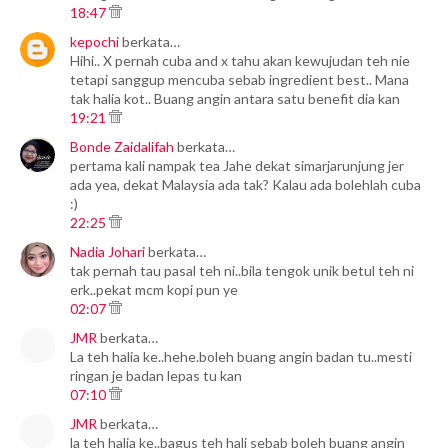
18:47
kepochi
berkata…
Hihi.. X pernah cuba and x tahu akan kewujudan teh nie
tetapi sanggup mencuba sebab ingredient best.. Mana
tak halia kot.. Buang angin antara satu benefit dia kan
19:21
Bonde Zaidalifah
berkata…
pertama kali nampak tea Jahe dekat simarjarunjung jer
ada yea, dekat Malaysia ada tak? Kalau ada bolehlah cuba
:)
22:25
Nadia Johari
berkata…
tak pernah tau pasal teh ni..bila tengok unik betul teh ni
erk..pekat mcm kopi pun ye
02:07
JMR
berkata…
La teh halia ke..hehe.boleh buang angin badan tu..mesti
ringan je badan lepas tu kan
07:10
JMR
berkata…
la teh halia ke..bagus teh hali sebab boleh buang angin