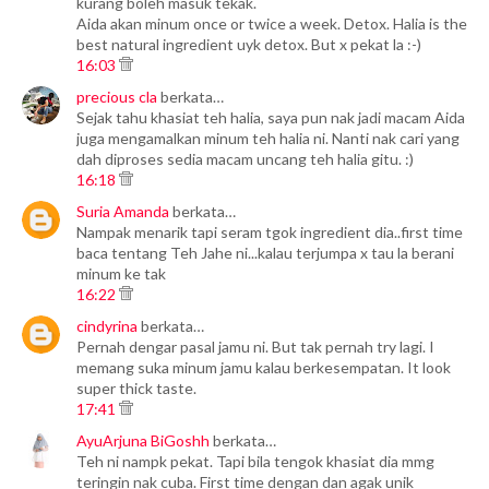
kurang boleh masuk tekak.
Aida akan minum once or twice a week. Detox. Halia is the
best natural ingredient uyk detox. But x pekat la :-)
16:03
precious cla
berkata…
Sejak tahu khasiat teh halia, saya pun nak jadi macam Aida
juga mengamalkan minum teh halia ni. Nanti nak cari yang
dah diproses sedia macam uncang teh halia gitu. :)
16:18
Suria Amanda
berkata…
Nampak menarik tapi seram tgok ingredient dia..first time
baca tentang Teh Jahe ni...kalau terjumpa x tau la berani
minum ke tak
16:22
cindyrina
berkata…
Pernah dengar pasal jamu ni. But tak pernah try lagi. I
memang suka minum jamu kalau berkesempatan. It look
super thick taste.
17:41
AyuArjuna BiGoshh
berkata…
Teh ni nampk pekat. Tapi bila tengok khasiat dia mmg
teringin nak cuba. First time dengan dan agak unik