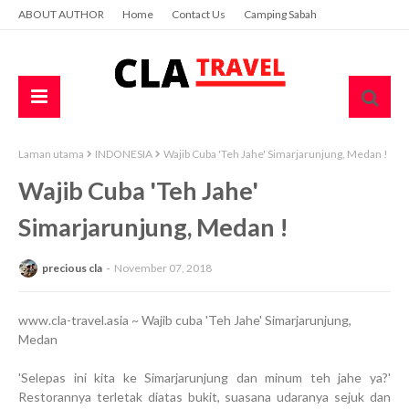
ABOUT AUTHOR
Home
Contact Us
Camping Sabah
Laman utama
INDONESIA
Wajib Cuba 'Teh Jahe' Simarjarunjung, Medan !
Wajib Cuba 'Teh Jahe'
Simarjarunjung, Medan !
precious cla
November 07, 2018
www.cla-travel.asia ~ Wajib cuba 'Teh Jahe' Simarjarunjung,
Medan
'Selepas ini kita ke Simarjarunjung dan minum teh jahe ya?'
Restorannya terletak diatas bukit, suasana udaranya sejuk dan