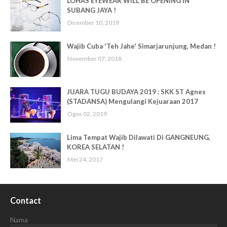
LOHAS EYEWEAR WILL BE OPENING IN
SUBANG JAYA !
Disember 10, 2019
Wajib Cuba 'Teh Jahe' Simarjarunjung, Medan !
November 07, 2018
JUARA TUGU BUDAYA 2019 : SKK ST Agnes
(STADANSA) Mengulangi Kejuaraan 2017
Ogos 02, 2019
Lima Tempat Wajib Dilawati Di GANGNEUNG,
KOREA SELATAN !
Mei 24, 2017
Contact
Nama