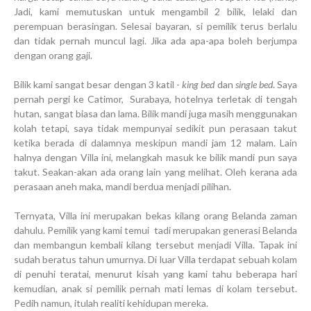
Jadi, kami memutuskan untuk mengambil 2 bilik, lelaki dan
perempuan berasingan. Selesai bayaran, si pemilik terus berlalu
dan tidak pernah muncul lagi. Jika ada apa-apa boleh berjumpa
dengan orang gaji.
Bilik kami sangat besar dengan 3 katil -
king bed
dan
single bed
. Saya
pernah pergi ke Catimor, Surabaya, hotelnya terletak di tengah
hutan, sangat biasa dan lama. Bilik mandi juga masih menggunakan
kolah tetapi, saya tidak mempunyai sedikit pun perasaan takut
ketika berada di dalamnya meskipun mandi jam 12 malam. Lain
halnya dengan Villa ini, melangkah masuk ke bilik mandi pun saya
takut. Seakan-akan ada orang lain yang melihat. Oleh kerana ada
perasaan aneh maka, mandi berdua menjadi pilihan.
Ternyata, Villa ini merupakan bekas kilang orang Belanda zaman
dahulu. Pemilik yang kami temui tadi merupakan generasi Belanda
dan membangun kembali kilang tersebut menjadi Villa. Tapak ini
sudah beratus tahun umurnya. Di luar Villa terdapat sebuah kolam
di penuhi teratai, menurut kisah yang kami tahu beberapa hari
kemudian, anak si pemilik pernah mati lemas di kolam tersebut.
Pedih namun, itulah realiti kehidupan mereka.