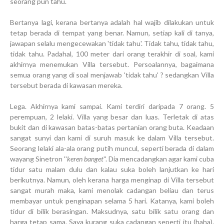
seorang pun tahu.
Bertanya lagi, kerana bertanya adalah hal wajib dilakukan untuk
tetap berada di tempat yang benar. Namun, setiap kali di tanya,
jawapan selalu mengecewakan 'tidak tahu'. Tidak tahu, tidak tahu,
tidak tahu. Padahal, 100 meter dari orang terakhir di soal, kami
akhirnya menemukan Villa tersebut. Persoalannya, bagaimana
semua orang yang di soal menjawab 'tidak tahu' ? sedangkan Villa
tersebut berada di kawasan mereka.
Lega. Akhirnya kami sampai. Kami terdiri daripada 7 orang. 5
perempuan, 2 lelaki. Villa yang besar dan luas. Terletak di atas
bukit dan di kawasan batas-batas pertanian orang buta. Keadaan
sangat sunyi dan kami di suruh masuk ke dalam Villa tersebut.
Seorang lelaki ala-ala orang putih muncul, seperti berada di dalam
wayang Sinetron ''
keren banget
''. Dia mencadangkan agar kami cuba
tidur satu malam dulu dan kalau suka boleh lanjutkan ke hari
berikutnya. Namun, oleh kerana harga menginap di Villa tersebut
sangat murah maka, kami menolak cadangan beliau dan terus
membayar untuk penginapan selama 5 hari. Katanya, kami boleh
tidur di bilik berasingan. Maksudnya, satu bilik satu orang dan
harga tetap sama. Saya kurang suka cadangan seperti itu (haha).