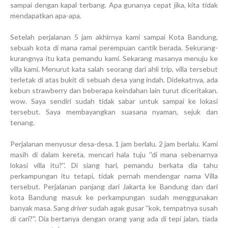
sampai dengan kapal terbang. Apa gunanya cepat jika, kita tidak
mendapatkan apa-apa.
Setelah perjalanan 5 jam akhirnya kami sampai Kota Bandung,
sebuah kota di mana ramai perempuan cantik berada. Sekurang-
kurangnya itu kata pemandu kami. Sekarang masanya menuju ke
villa kami. Menurut kata salah seorang dari ahli trip, villa tersebut
terletak di atas bukit di sebuah desa yang indah. Didekatnya, ada
kebun strawberry dan beberapa keindahan lain turut diceritakan.
wow. Saya sendiri sudah tidak sabar untuk sampai ke lokasi
tersebut. Saya membayangkan suasana nyaman, sejuk dan
tenang.
Perjalanan menyusur desa-desa. 1 jam berlalu. 2 jam berlalu. Kami
masih di dalam kereta, mencari hala tuju ''di mana sebenarnya
lokasi villa itu?''. Di siang hari, pemandu berkata dia tahu
perkampungan itu tetapi, tidak pernah mendengar nama Villa
tersebut. Perjalanan panjang dari Jakarta ke Bandung dan dari
kota Bandung masuk ke perkampungan sudah menggunakan
banyak masa. Sang
driver
sudah agak gusar ''kok, tempatnya susah
di cari?''. Dia bertanya dengan orang yang ada di tepi jalan, tiada