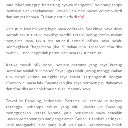
para lelaki sanggup bertarung nyawa mengambil belerang tanpa
memakai alat keselamatan. Kawah Ijen merupakan Volcano aktif
dan sangat bahaya. Tulisan penuh ada di
sini
.
Namun, bukan itu yang ingin saya ceritakan. Seaslinya, saya tidak
pernah takut untuk
traveling
sendiri tetapi, sering ketika malam
menjelma rasa takut itu muncul sendiri. Minda saya selalu
berimaginasi ''bagaimana jika di dalam bilik tersebut tiba-tiba
muncul...'' nah, begitulah permulaan rasa takut bermula.
Ketika masuk bilik hotel, perkara pertama yang saya kurang
berminat adalah '
tub
mandi'. Saya juga terlalu jarang menggunakan
tub mandi kerana mungkin saya terlalu terpengaruh dengan
sinetron di masa lalu. Bayangkan jika saya berbaring di dalamnya
dan tiba-tiba ada objek muncul lalu menarik saya......
Travel ke Bandung, Indonesia. Pertama kali sampai ke negara
tetangga, beberapa tahun yang lalu. Jakarta ke Bandung
menggunakan kereta kerana, jauh perjalanan maka semakin
luaslah pemandangan dan pengalaman. Benar. Itu sebab seringkali
kami mengambil jalan yang jauh walaupun, sebenarnya boleh