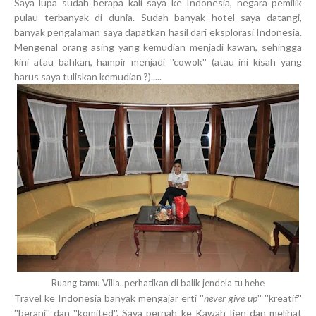
Saya lupa sudah berapa kali saya ke Indonesia, negara pemilik
pulau terbanyak di dunia. Sudah banyak hotel saya datangi,
banyak pengalaman saya dapatkan hasil dari eksplorasi Indonesia.
Mengenal orang asing yang kemudian menjadi kawan, sehingga
kini atau bahkan, hampir menjadi ''cowok'' (atau ini kisah yang
harus saya tuliskan kemudian ?).....
Ruang tamu Villa..perhatikan di balik jendela tu hehe
Travel ke Indonesia banyak mengajar erti ''
never give up
'' ''kreatif''
''berani'' dan ''komited''. Saya pernah ke Kawah Ijen dan melihat