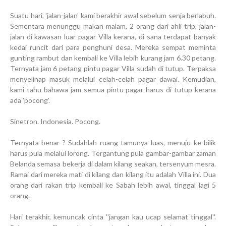
Suatu hari, 'jalan-jalan' kami berakhir awal sebelum senja berlabuh.
Sementara menunggu makan malam, 2 orang dari ahli trip, jalan-
jalan di kawasan luar pagar Villa kerana, di sana terdapat banyak
kedai runcit dari para penghuni desa. Mereka sempat meminta
gunting rambut dan kembali ke Villa lebih kurang jam 6.30 petang.
Ternyata jam 6 petang pintu pagar Villa sudah di tutup. Terpaksa
menyelinap masuk melalui celah-celah pagar dawai. Kemudian,
kami tahu bahawa jam semua pintu pagar harus di tutup kerana
ada 'pocong'.
Sinetron. Indonesia. Pocong.
Ternyata benar ? Sudahlah ruang tamunya luas, menuju ke bilik
harus pula melalui lorong. Tergantung pula gambar-gambar zaman
Belanda semasa bekerja di dalam kilang seakan, tersenyum mesra.
Ramai dari mereka mati di kilang dan kilang itu adalah Villa ini. Dua
orang dari rakan trip kembali ke Sabah lebih awal, tinggal lagi 5
orang.
Hari terakhir, kemuncak cinta ''jangan kau ucap selamat tinggal''.