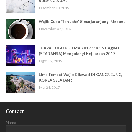
SUBANG JAYA !
Disember 10, 2019
Wajib Cuba 'Teh Jahe' Simarjarunjung, Medan !
November 07, 2018
JUARA TUGU BUDAYA 2019 : SKK ST Agnes
(STADANSA) Mengulangi Kejuaraan 2017
Ogos 02, 2019
Lima Tempat Wajib Dilawati Di GANGNEUNG,
KOREA SELATAN !
Mei 24, 2017
Contact
Nama