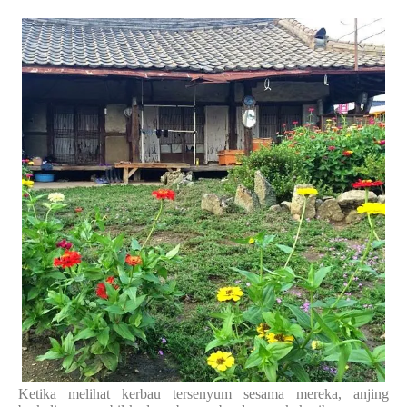
Ketika melihat kerbau tersenyum sesama mereka, anjing