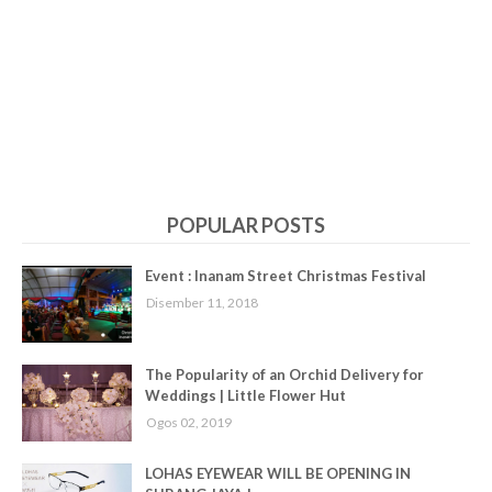
POPULAR POSTS
Event : Inanam Street Christmas Festival
Disember 11, 2018
The Popularity of an Orchid Delivery for
Weddings | Little Flower Hut
Ogos 02, 2019
LOHAS EYEWEAR WILL BE OPENING IN