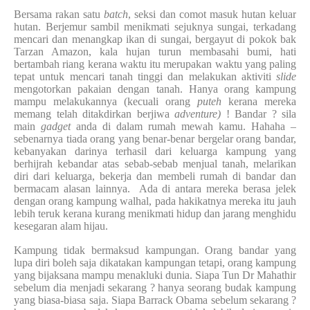
Bersama rakan satu
batch
, seksi dan comot masuk hutan keluar
hutan. Berjemur sambil menikmati sejuknya sungai, terkadang
mencari dan menangkap ikan di sungai, bergayut di pokok bak
Tarzan Amazon, kala hujan turun membasahi bumi, hati
bertambah riang kerana waktu itu merupakan waktu yang paling
tepat untuk mencari tanah tinggi dan melakukan aktiviti
slide
mengotorkan pakaian dengan tanah. Hanya orang kampung
mampu melakukannya (kecuali orang
puteh
kerana mereka
memang telah ditakdirkan berjiwa
adventure)
! Bandar ? sila
main
gadget
anda di dalam rumah mewah kamu. Hahaha –
sebenarnya tiada orang yang benar-benar bergelar orang bandar,
kebanyakan darinya terhasil dari keluarga kampung yang
berhijrah kebandar atas sebab-sebab menjual tanah, melarikan
diri dari keluarga, bekerja dan membeli rumah di bandar dan
bermacam alasan lainnya.
Ada di antara mereka berasa jelek
dengan orang kampung walhal, pada hakikatnya mereka itu jauh
lebih teruk kerana kurang menikmati hidup dan jarang menghidu
kesegaran alam hijau.
Kampung tidak bermaksud kampungan. Orang bandar yang
lupa diri
boleh saja dikatakan kampungan tetapi, orang kampung
yang bijaksana mampu menakluki dunia. Siapa Tun Dr Mahathir
sebelum dia menjadi sekarang ? hanya seorang budak kampung
yang biasa-biasa saja. Siapa Barrack Obama sebelum sekarang ?