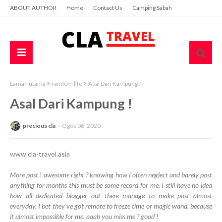
ABOUT AUTHOR
Home
Contact Us
Camping Sabah
Laman utama
random life
Asal Dari Kampung !
Asal Dari Kampung !
precious cla
Ogos 06, 2020
www.cla-travel.asia
More post
!
awesome right ? knowing how I often neglect and barely post
anything for months this must be some record for me, I still have no idea
how all dedicated blogger out there manage to make post almost
everyday, I bet they've got remote to freeze time or magic wand, because
it almost impossible for me. aaah you miss me ? good
!