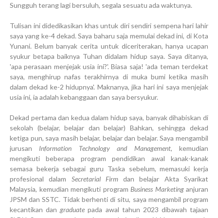
Sungguh terang lagi bersuluh, segala sesuatu ada waktunya.
Tulisan ini didedikasikan khas untuk diri sendiri sempena hari lahir
saya yang ke-4 dekad. Saya baharu saja memulai dekad ini, di Kota
Yunani. Belum banyak cerita untuk diceriterakan, hanya ucapan
syukur betapa baiknya Tuhan didalam hidup saya. Saya ditanya,
'apa perasaan menjejak usia ini?'. Biasa saja! 'ada teman terdekat
saya, menghirup nafas terakhirnya di muka bumi ketika masih
dalam dekad ke-2 hidupnya'. Maknanya, jika hari ini saya menjejak
usia ini, ia adalah kebanggaan dan saya bersyukur.
Dekad pertama dan kedua dalam hidup saya, banyak dihabiskan di
sekolah (belajar, belajar dan belajar) Bahkan, sehingga dekad
ketiga pun, saya masih belajar, belajar dan belajar. Saya mengambil
jurusan
Information Technology and Management
, kemudian
mengikuti beberapa program pendidikan awal kanak-kanak
semasa bekerja sebagai guru Taska sebelum, memasuki kerja
profesional dalam
Secretarial Firm
dan belajar Akta Syarikat
Malaysia, kemudian mengikuti program
Business Marketing
anjuran
JPSM dan SSTC. Tidak berhenti di situ, saya mengambil program
kecantikan dan
graduate
pada awal tahun 2023 dibawah tajaan