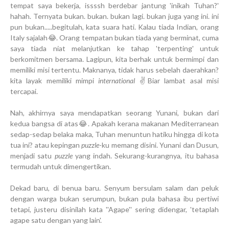
tempat saya bekerja, issssh berdebar jantung 'inikah Tuhan?'
hahah. Ternyata bukan. bukan. bukan lagi. bukan juga yang ini. ini
pun bukan.....begitulah, kata suara hati. Kalau tiada Indian, orang
Italy sajalah😂. Orang tempatan bukan tiada yang berminat, cuma
saya tiada niat melanjutkan ke tahap 'terpenting' untuk
berkomitmen bersama. Lagipun, kita berhak untuk bermimpi dan
memiliki misi tertentu. Maknanya, tidak harus sebelah daerahkan?
kita layak memiliki mimpi
international
✌Biar lambat asal misi
tercapai.
Nah, akhirnya saya mendapatkan seorang Yunani, bukan dari
kedua bangsa di atas😂. Apakah kerana makanan Mediterranean
sedap-sedap belaka maka, Tuhan menuntun hatiku hingga di kota
tua ini? atau kepingan
puzzle
-ku memang disini. Yunani dan Dusun,
menjadi satu
puzzle
yang indah. Sekurang-kurangnya, itu bahasa
termudah untuk dimengertikan.
Dekad baru, di benua baru. Senyum bersulam salam dan peluk
dengan warga bukan serumpun, bukan pula bahasa ibu pertiwi
tetapi, justeru disinilah kata ''Agape'' sering didengar, 'tetaplah
agape satu dengan yang lain'.