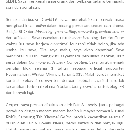
SLDN. Saya mengenal ramai orang dari pelbagai bidang termasuk,
seni dan penulisan.
Semasa
Lockdown
Covid19, saya menghabiskan banyak masa
mengikuti kelas
online
dalam bidang penulisan teater dan drama.
Belajar SEO dan
Marketing, ghost writing, copywriting, content creator
dan affiliates. Saya usahakan untuk
monetized
blog dan YouTube
waktu itu, saya berjaya
monetized
. Mustahil tidak boleh, jika ada
usaha. Itu saya, 'jika saya mahu, saya akan dapatkan'. Saya
mencintai tulisan, mengikuti sayembara penulisan bahkan, ikut
serta dalam
Commonwealth Essay Competition
. Saya turut menjadi
penulis blog selama 1 tahun sebagai official supporter
Pyeongchang Winter Olympic tahun 2018. Malah turut mengikat
kontrak sebagai copywriter dengan sebuah syarikat produk
kecantikan terkenal selama 6 bulan. Jadi
ghoswriter
untuk blog, FB
dan banyak lagi.
Cerpen saya pernah dibukukan oleh Fair & Lovely, juara pelbagai
peraduan dengan macam-macam hadiah lumayan termasuk tunai
RM6k, Samsung Tab, Xiaomei GoPro, produk kecantikan selama 6
bulan oleh Fair & Lovely, Nivea, beras setahun dan banyak lagi.
Untuk peraduan sahaja, saya sudah menang lebih daripada