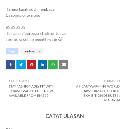
Terima kasih sudi membaca.
Σε ευχαριστώ πολύ
✍✍✍✍
Tulisan ini berbeza struktur tulisan
: berbeza sebab
unpaid article 😹
Tags
random life
LEBIH LAMA
TERBARU
STAY FASHIONABLY FIT WITH
A HEARTWARMING WORLD:
HUAWEI WATCH FIT 3, NOW
HUAWEI XMAGE GLOBAL
AVAILABLE FROM RM599
EXHIBITION DEBUTS IN
MALAYSIA
CATAT ULASAN