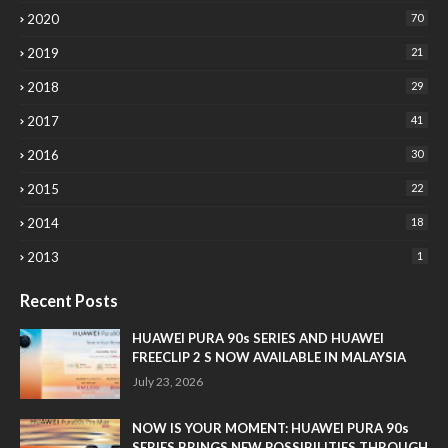
2020
70
2019
21
2018
29
2017
41
2016
30
2015
22
2014
18
2013
1
Recent Posts
HUAWEI PURA 90s SERIES AND HUAWEI
FREECLIP 2 S NOW AVAILABLE IN MALAYSIA
July 23, 2026
NOW IS YOUR MOMENT: HUAWEI PURA 90s
SERIES BRINGS NEW POSSIBILITIES THROUGH