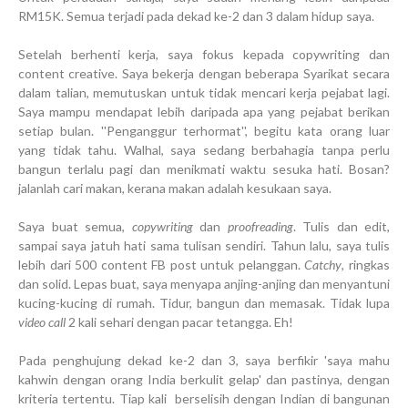
RM15K. Semua terjadi pada dekad ke-2 dan 3 dalam hidup saya.
Setelah berhenti kerja, saya fokus kepada copywriting dan
content creative. Saya bekerja dengan beberapa Syarikat secara
dalam talian, memutuskan untuk tidak mencari kerja pejabat lagi.
Saya mampu mendapat lebih daripada apa yang pejabat berikan
setiap bulan. ''Penganggur terhormat'', begitu kata orang luar
yang tidak tahu. Walhal, saya sedang berbahagia tanpa perlu
bangun terlalu pagi dan menikmati waktu sesuka hati. Bosan?
jalanlah cari makan, kerana makan adalah kesukaan saya.
Saya buat semua,
copywriting
dan
proofreading
. Tulis dan edit,
sampai saya jatuh hati sama tulisan sendiri. Tahun lalu, saya tulis
lebih dari 500 content FB post untuk pelanggan.
Catchy
, ringkas
dan solid. Lepas buat, saya menyapa anjing-anjing dan menyantuni
kucing-kucing di rumah. Tidur, bangun dan memasak. Tidak lupa
video call
2 kali sehari dengan pacar tetangga. Eh!
Pada penghujung dekad ke-2 dan 3, saya berfikir 'saya mahu
kahwin dengan orang India berkulit gelap' dan pastinya, dengan
kriteria tertentu. Tiap kali berselisih dengan Indian di bangunan