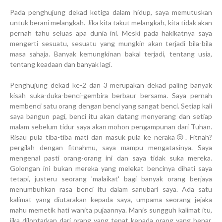
Pada penghujung dekad ketiga dalam hidup, saya memutuskan
untuk berani melangkah. Jika kita takut melangkah, kita tidak akan
pernah tahu seluas apa dunia ini. Meski pada hakikatnya saya
mengerti sesuatu, sesuatu yang mungkin akan terjadi bila-bila
masa sahaja. Banyak kemungkinan bakal terjadi, tentang usia,
tentang keadaan dan banyak lagi.
Penghujung dekad ke-2 dan 3 merupakan dekad paling banyak
kisah suka-duka-benci-gembira berbaur bersama. Saya pernah
membenci satu orang dengan benci yang sangat benci. Setiap kali
saya bangun pagi, benci itu akan datang menyerang dan setiap
malam sebelum tidur saya akan mohon pengampunan dari Tuhan.
Risau pula tiba-tiba mati dan masuk pula ke neraka😝. Fitnah?
pergilah dengan fitnahmu, saya mampu mengatasinya. Saya
mengenal pasti orang-orang ini dan saya tidak suka mereka.
Golongan ini bukan mereka yang melekat bencinya dihati saya
tetapi, justeru seorang 'malaikat' bagi banyak orang berjaya
menumbuhkan rasa benci itu dalam sanubari saya. Ada satu
kalimat yang diutarakan kepada saya, umpama seorang jejaka
mahu memetik hati wanita pujaannya. Manis sungguh kalimat itu,
jika dilontarkan dari orang yang tepat kepada orang yang benar.